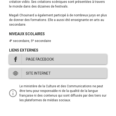
création vidéo. Ses créations scéniques sont présentées à travers
le monde dans des dizaines de festivals.
Magali Chouinard a également participé à de nombreux jurys en plus
de donner des formations. Elle a aussi été enseignante en arts au
secondaire.
NIVEAUX SCOLAIRES
e
e
4
secondaire, 5
secondaire
LIENS EXTERNES
PAGE FACEBOOK
Ce
SITE INTERNET
lien
ouvre
dans
Ce
Le ministère de la Culture et des Communications ne peut
une
lien
être tenu pour responsable ni de la qualité de la langue
nouvelle
ouvre
française ni des contenus qui sont diffusés par des tiers sur
fenêtre.
dans
les plateformes de médias sociaux.
une
nouvelle
fenêtre.