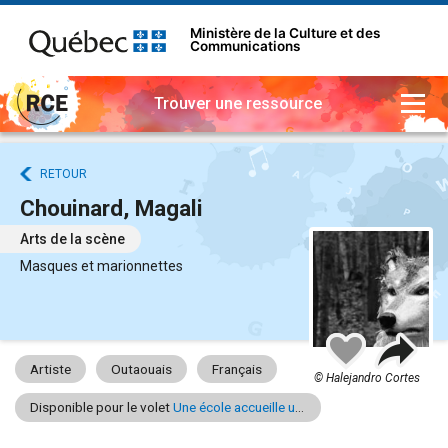
Ministère de la Culture et des
Communications
Trouver une ressource
RETOUR
Chouinard, Magali
Arts de la scène
Masques et marionnettes
Part
Ajouter
à
Artiste
Outaouais
Français
mes
© Halejandro Cortes
favoris
Disponible pour le volet
Une école accueille un artiste