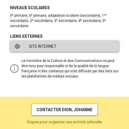
NIVEAUX SCOLAIRES
e
e
re
5
primaire, 6
primaire, adaptation scolaire (secondaire), 1
e
e
e
e
secondaire, 2
secondaire, 3
secondaire, 4
secondaire, 5
secondaire
LIENS EXTERNES
SITE INTERNET
Ce
Le ministère de la Culture et des Communications ne peut
lien
être tenu pour responsable ni de la qualité de la langue
ouvre
française ni des contenus qui sont diffusés par des tiers sur
dans
les plateformes de médias sociaux.
une
nouvelle
fenêtre.
CONTACTER DION, JOHANNE
Étapes pour organiser une activité culturelle