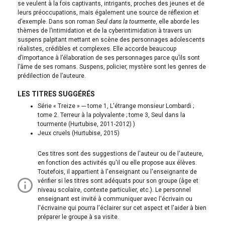
se veulent à la fois captivants, intrigants, proches des jeunes et de
leurs préoccupations, mais également une source de réflexion et
d’exemple. Dans son roman
Seul dans la tourmente
, elle aborde les
thèmes de l’intimidation et de la cyberintimidation à travers un
suspens palpitant mettant en scène des personnages adolescents
réalistes, crédibles et complexes. Elle accorde beaucoup
d’importance à l’élaboration de ses personnages parce qu’ils sont
l’âme de ses romans. Suspens, policier, mystère sont les genres de
prédilection de l’auteure.
LES TITRES SUGGÉRÉS
Série « Treize » --- tome 1, L'étrange monsieur Lombardi ;
tome 2. Terreur à la polyvalente ; tome 3, Seul dans la
tourmente (Hurtubise, 2011-2012) )
Jeux cruels (Hurtubise, 2015)
Ces titres sont des suggestions de l'auteur ou de l'auteure,
en fonction des activités qu'il ou elle propose aux élèves.
Toutefois, il appartient à l'enseignant ou l'enseignante de
vérifier si les titres sont adéquats pour son groupe (âge et
niveau scolaire, contexte particulier, etc.). Le personnel
enseignant est invité à communiquer avec l'écrivain ou
l'écrivaine qui pourra l'éclairer sur cet aspect et l'aider à bien
préparer le groupe à sa visite.