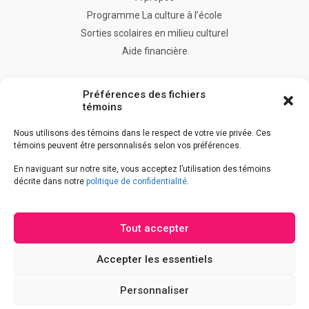
Programme La culture à l’école
Sorties scolaires en milieu culturel
Aide financière
FAQ
Préférences des fichiers
Nous joindre
témoins
Nous utilisons des témoins dans le respect de votre vie privée. Ces
témoins peuvent être personnalisés selon vos préférences.
Accès à l’information
En naviguant sur notre site, vous acceptez l’utilisation des témoins
Accessibilité
décrite dans notre
politique de confidentialité
.
Déclaration de services
Politique de confidentialité
Tout accepter
Accepter les essentiels
Afficher
Personnaliser
les
© Gouvernement du Québec, 2026
champs