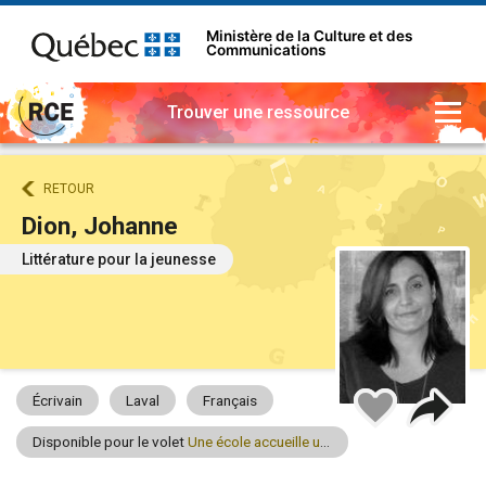
Ministère de la Culture et des
Communications
Trouver une ressource
RETOUR
Dion, Johanne
Littérature pour la jeunesse
Part
Ajouter
Écrivain
Laval
Français
à
mes
Disponible pour le volet
Une école accueille un artiste
favoris