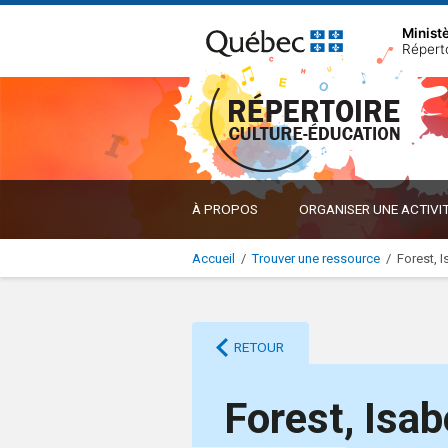
Minist
Répert
À PROPOS
ORGANISER UNE ACTIVI
Accueil
/
Trouver une ressource
/
Forest, I
RETOUR
Forest, Isab