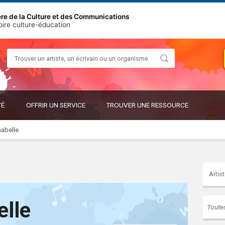
ère de la Culture et des Communications
oire culture-éducation
Rechercher
OUVRIR
OUVRIR
TÉ
OFFRIR UN SERVICE
TROUVER UNE RESSOURCE
LE
LE
SOUS-
SOUS-
MENU
MENU
sabelle
elle
Toute