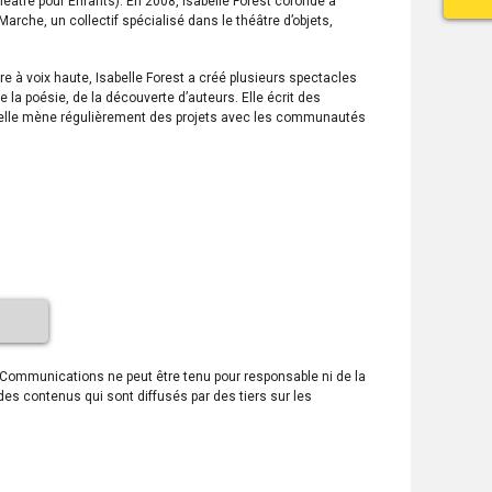
éâtre pour Enfants). En 2008, Isabelle Forest cofonde à
arche, un collectif spécialisé dans le théâtre d’objets,
re à voix haute, Isabelle Forest a créé plusieurs spectacles
de la poésie, de la découverte d’auteurs. Elle écrit des
n, elle mène régulièrement des projets avec les communautés
s Communications ne peut être tenu pour responsable ni de la
 des contenus qui sont diffusés par des tiers sur les