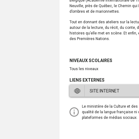
Belgique (Académie Internationale de Th
Neuville, près de Québec, le Chemin qui M
d’ombres et de marionnettes.
Tout en donnant des ateliers sur la lectu
autour de la lecture, du récit, du conte, 
histoires qu’elle met en scène. Et enfi
des Premières Nations.
NIVEAUX SCOLAIRES
tous les niveaux
LIENS EXTERNES
SITE INTERNET
Ce
Le ministère de la Culture et de
lien
qualité de la langue française ni
ouvre
plateformes de médias sociaux.
dans
une
nouvelle
fenêtre.