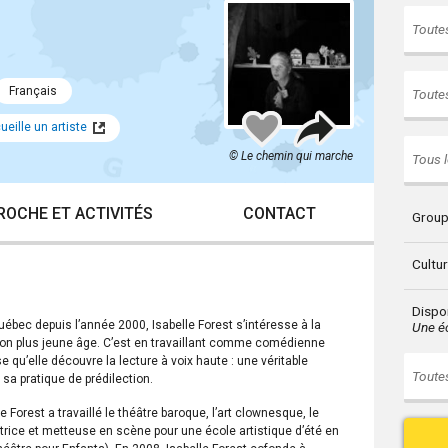
Toutes
Français
Toutes
Partager
Ajouter
eille un artiste
à
mes
© Le chemin qui marche
Tous l
favoris
ROCHE ET ACTIVITÉS
CONTACT
Group
Cultu
Dispon
Québec depuis l’année 2000, Isabelle Forest s’intéresse à la
Une éc
is son plus jeune âge. C’est en travaillant comme comédienne
qu’elle découvre la lecture à voix haute : une véritable
Toutes
 sa pratique de prédilection.
le Forest a travaillé le théâtre baroque, l’art clownesque, le
matrice et metteuse en scène pour une école artistique d’été en