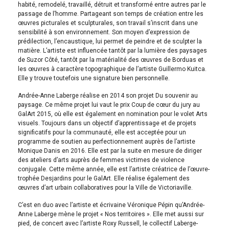
habité, remodelé, travaillé, détruit et transformé entre autres par le
passage de l’homme. Partageant son temps de création entre les
œuvres picturales et sculpturales, son travail s’inscrit dans une
sensibilité à son environnement. Son moyen d’expression de
prédilection, l’encaustique, lui permet de peindre et de sculpter la
matière. L’artiste est influencée tantôt par la lumière des paysages
de Suzor Côté, tantôt par la matérialité des œuvres de Borduas et
les œuvres à caractère topographique de l’artiste Guillermo Kuitca.
Elle y trouve toutefois une signature bien personnelle.
Andrée-Anne Laberge réalise en 2014 son projet Du souvenir au
paysage. Ce même projet lui vaut le prix Coup de cœur du jury au
GalArt 2015, où elle est également en nomination pour le volet Arts
visuels. Toujours dans un objectif d’apprentissage et de projets
significatifs pour la communauté, elle est acceptée pour un
programme de soutien au perfectionnement auprès de l’artiste
Monique Danis en 2016. Elle est par la suite en mesure de diriger
des ateliers d’arts auprès de femmes victimes de violence
conjugale. Cette même année, elle est l’artiste créatrice de l’œuvre-
trophée Desjardins pour le GalArt. Elle réalise également des
œuvres d’art urbain collaboratives pour la Ville de Victoriaville.
C’est en duo avec l’artiste et écrivaine Véronique Pépin qu’Andrée-
Anne Laberge mène le projet « Nos territoires ». Elle met aussi sur
pied, de concert avec l’artiste Roxy Russell, le collectif Laberge-