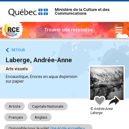
Ministère de la Culture et des
Communications
Trouver une ressource
RETOUR
Laberge, Andrée-Anne
Arts visuels
Encaustique, Encres en aqua dispersion
sur papier
Part
Ajouter
à
Artiste
Capitale-Nationale
mes
© Andrée-Anne
favoris
Laberge
Français
Anglais
Disponible pour le volet
Une école accueille un artiste