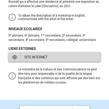
Russell qui a effectué une résidence et présenté une exposition au
centre d’artistes le Lobe (Chicoutimi), en 2021.
To obtain the description of a workshop in English,
communicate with the artist or the writer.
NIVEAUX SCOLAIRES
e
e
re
e
e
5
primaire, 6
primaire, 1
secondaire, 2
secondaire, 3
e
e
secondaire, 4
secondaire, 5
secondaire, collégial, universitaire
LIENS EXTERNES
SITE INTERNET
Ce
Le ministère de la Culture et des Communications ne peut
lien
être tenu pour responsable ni de la qualité de la langue
ouvre
française ni des contenus qui sont diffusés par des tiers sur
dans
les plateformes de médias sociaux.
une
nouvelle
fenêtre.