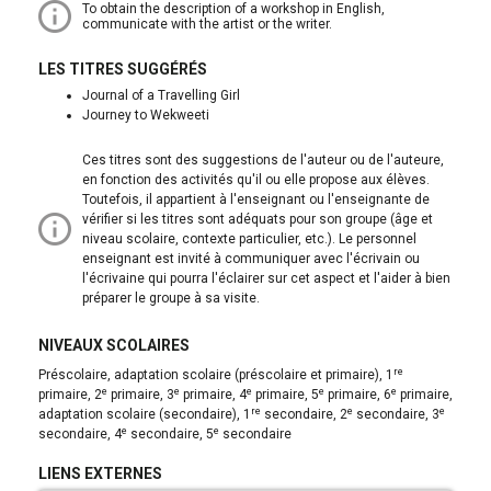
To obtain the description of a workshop in English,
communicate with the artist or the writer.
LES TITRES SUGGÉRÉS
Journal of a Travelling Girl
Journey to Wekweeti
Ces titres sont des suggestions de l'auteur ou de l'auteure,
en fonction des activités qu'il ou elle propose aux élèves.
Toutefois, il appartient à l'enseignant ou l'enseignante de
vérifier si les titres sont adéquats pour son groupe (âge et
niveau scolaire, contexte particulier, etc.). Le personnel
enseignant est invité à communiquer avec l'écrivain ou
l'écrivaine qui pourra l'éclairer sur cet aspect et l'aider à bien
préparer le groupe à sa visite.
NIVEAUX SCOLAIRES
re
préscolaire, adaptation scolaire (préscolaire et primaire), 1
e
e
e
e
e
primaire, 2
primaire, 3
primaire, 4
primaire, 5
primaire, 6
primaire,
re
e
e
adaptation scolaire (secondaire), 1
secondaire, 2
secondaire, 3
e
e
secondaire, 4
secondaire, 5
secondaire
LIENS EXTERNES