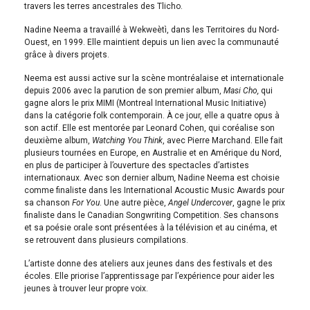
travers les terres ancestrales des Tlicho.
Nadine Neema a travaillé à Wekweètì, dans les Territoires du Nord-
Ouest, en 1999. Elle maintient depuis un lien avec la communauté
grâce à divers projets.
Neema est aussi active sur la scène montréalaise et internationale
depuis 2006 avec la parution de son premier album,
Masi Cho,
qui
gagne alors le prix MIMI (Montreal International Music Initiative)
dans la catégorie folk contemporain. À ce jour, elle a quatre opus à
son actif. Elle est mentorée par Leonard Cohen, qui coréalise son
deuxième album,
Watching You Think
, avec Pierre Marchand. Elle fait
plusieurs tournées en Europe, en Australie et en Amérique du Nord,
en plus de participer à l’ouverture des spectacles d’artistes
internationaux. Avec son dernier album
,
Nadine Neema est choisie
comme finaliste dans les International Acoustic Music Awards pour
sa chanson
For You
. Une autre pièce,
Angel Undercover
, gagne le prix
finaliste dans le Canadian Songwriting Competition. Ses chansons
et sa poésie orale sont présentées à la télévision et au cinéma, et
se retrouvent dans plusieurs compilations.
L’artiste donne des ateliers aux jeunes dans des festivals et des
écoles. Elle priorise l’apprentissage par l’expérience pour aider les
jeunes à trouver leur propre voix.