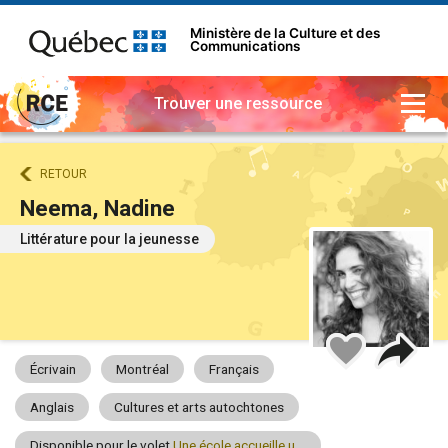
Ministère de la Culture et des
Communications
Trouver une ressource
RETOUR
Neema, Nadine
Littérature pour la jeunesse
Part
Ajouter
à
Écrivain
Montréal
Français
mes
favoris
Anglais
Cultures et arts autochtones
Disponible pour le volet
Une école accueille un artiste