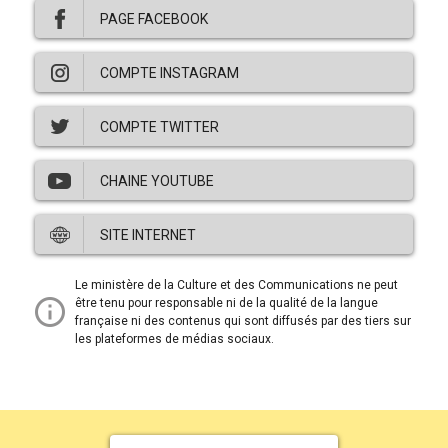
PAGE FACEBOOK
Ce
COMPTE INSTAGRAM
lien
ouvre
dans
Ce
COMPTE TWITTER
une
lien
nouvelle
ouvre
fenêtre.
dans
Ce
CHAINE YOUTUBE
une
lien
nouvelle
ouvre
fenêtre.
dans
Ce
SITE INTERNET
une
lien
nouvelle
ouvre
fenêtre.
dans
Ce
Le ministère de la Culture et des Communications ne peut
une
lien
être tenu pour responsable ni de la qualité de la langue
nouvelle
ouvre
française ni des contenus qui sont diffusés par des tiers sur
fenêtre.
dans
les plateformes de médias sociaux.
une
nouvelle
fenêtre.