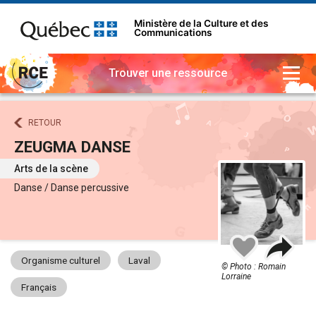
Ministère de la Culture et des
Communications
Trouver une ressource
RETOUR
ZEUGMA DANSE
Arts de la scène
Danse / Danse percussive
Part
Ajouter
à
Organisme culturel
Laval
mes
© Photo : Romain
favoris
Lorraine
Français