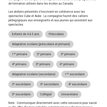
de formation utilisés dans les écoles au Canada.
Les ateliers présentés s’inscrivent en cohérence avec les
spectacles Cube et Aube . La compagnie fournit des cahiers
pédagogiques aux enseignants et aux jeunes qui assistent aux
spectacles.
Enfants de 4 à 5 ans
Préscolaire
Adaptation scolaire (préscolaire et primaire)
re
e
e
1
primaire
2
primaire
3
primaire
e
e
e
4
primaire
5
primaire
6
primaire
re
Adaptation scolaire (secondaire)
1
secondaire
e
e
e
2
secondaire
3
secondaire
4
secondaire
e
5
secondaire
Collégial
Universitaire
Note : Communiquer directement avec cette ressource pour savoir