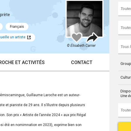
Toutes
rprète
Français
Toutes
Partager
Ajouter
eille un artiste
à
mes
© Élisabeth Carrier
Tous l
favoris
ROCHE ET ACTIVITÉS
CONTACT
Group
Cultu
Dispon
-Témiscamingue, Guillaume Laroche est un auteur-
Une éc
te et pianiste de 29 ans. Il s’illustre depuis plusieurs
Toutes
on. Son prix « Artiste de l’année 2024 » aux prix Régal
ussi été en nomimnation en 2023), exprime bien son