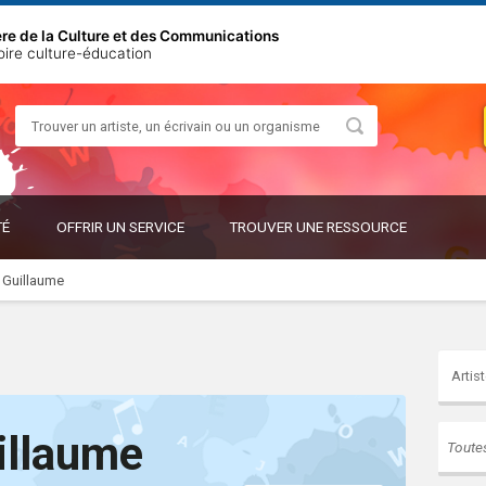
ère de la Culture et des Communications
oire culture-éducation
Rechercher
OUVRIR
OUVRIR
TÉ
OFFRIR UN SERVICE
TROUVER UNE RESSOURCE
LE
LE
SOUS-
SOUS-
MENU
MENU
 Guillaume
illaume
Toute