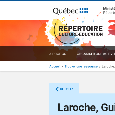
Minist
Répert
À PROPOS
ORGANISER UNE ACTIVI
Accueil
/
Trouver une ressource
/
Laroche,
RETOUR
Laroche, Gu