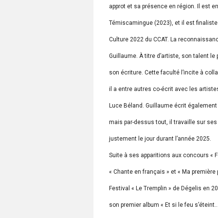
approt et sa présence en région. Il est en
Témiscamingue (2023), et il est finaliste
Culture 2022 du CCAT. La reconnaissanc
Guillaume. À titre d’artiste, son talent 
son écriture. Cette faculté l’incite à col
il a entre autres co-écrit avec les artist
Luce Béland. Guillaume écrit également po
mais par-dessus tout, il travaille sur s
justement le jour durant l’année 2025.
Suite à ses apparitions aux concours « F
« Chante en français » et « Ma première p
Festival « Le Tremplin » de Dégelis en 20
son premier album « Et si le feu s’éteint…