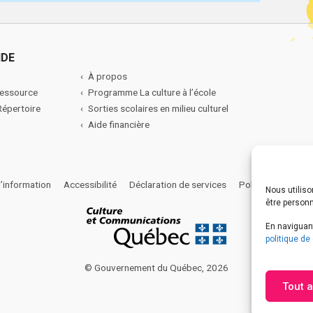
IDE
À propos
ressource
Programme La culture à l’école
 Répertoire
Sorties scolaires en milieu culturel
Aide financière
l’information
Accessibilité
Déclaration de services
Politique de confi
Nous utiliso
être person
En naviguant
politique de 
© Gouvernement du Québec, 2026
Tout 