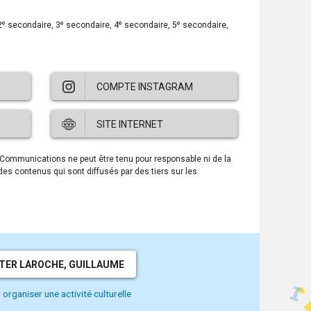
e
e
e
e
2
secondaire, 3
secondaire, 4
secondaire, 5
secondaire,
COMPTE INSTAGRAM
Ce
SITE INTERNET
lien
ouvre
dans
Ce
s Communications ne peut être tenu pour responsable ni de la
une
lien
 des contenus qui sont diffusés par des tiers sur les
nouvelle
ouvre
fenêtre.
dans
une
nouvelle
fenêtre.
ER LAROCHE, GUILLAUME
organiser une activité culturelle