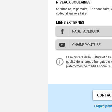
NIVEAUX SCOLAIRES
e
e
re
5
primaire, 6
primaire, 1
secondaire, 
collégial, universitaire
LIENS EXTERNES
PAGE FACEBOOK
Ce
CHAINE YOUTUBE
lien
ouvre
dans
Ce
Le ministère de la Culture et de
une
lien
qualité de la langue française ni
nouvelle
ouvre
plateformes de médias sociaux.
fenêtre.
dans
une
nouvelle
fenêtre.
CONTACT
Étapes pour 