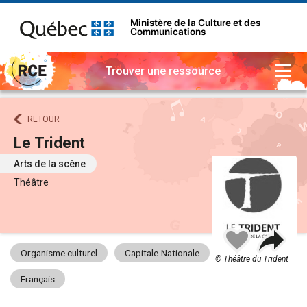
Ministère de la Culture et des
Communications
Trouver une ressource
RETOUR
Le Trident
Arts de la scène
Théâtre
Part
Ajouter
à
Organisme culturel
Capitale-Nationale
mes
© Théâtre du Trident
favoris
Français