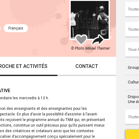
Toutes
Français
Toutes
Partager
Ajouter
à
mes
© Photo Mikael Theimer
Tous l
favoris
ROCHE ET ACTIVITÉS
CONTACT
Group
Cultu
TIVE
Dispon
ndaire les mercredis à 13 h.
Une éc
ition des enseignants et des enseignantes pour les
tacle. En plus d’avoir la possibilité d’assister à l’avant-
Toutes
nts reçoivent le programme annuel du TNM qui, en présentant
tions, constitue un outil précieux pour qu’ils puissent mieux
ours des créatrices et créateurs ainsi que les contextes
n cahier d’accompagnement conçu spécialement pour le