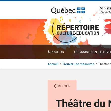
Minist
Répert
À PROPOS
ORGANISER UNE ACTIVI
Accueil
/
Trouver une ressource
/
Théâtre
RETOUR
Théâtre du