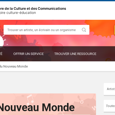
ère de la Culture et des Communications
oire culture-éducation
Rechercher
OUVRIR
OUVRIR
TÉ
OFFRIR UN SERVICE
TROUVER UNE RESSOURCE
LE
LE
SOUS-
SOUS-
MENU
MENU
 du Nouveau Monde
 Nouveau Monde
Toute