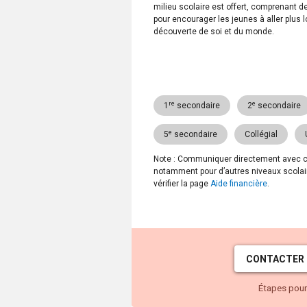
milieu scolaire est offert, comprenant de
pour encourager les jeunes à aller plus 
découverte de soi et du monde.
re
e
1
secondaire
2
secondaire
e
5
secondaire
Collégial
Note : Communiquer directement avec cett
notamment pour d’autres niveaux scolaire
vérifier la page
Aide financière
.
CONTACTER 
Étapes pour 