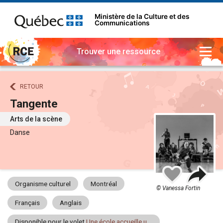
Ministère de la Culture et des
Communications
Trouver une ressource
RETOUR
Tangente
Arts de la scène
Danse
Part
Ajouter
à
Organisme culturel
Montréal
mes
© Vanessa Fortin
favoris
Français
Anglais
Disponible pour le volet
Une école accueille un artiste