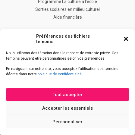
Programme La culture à l’école
Sorties scolaires en milieu culturel
Aide financière
FAQ
Préférences des fichiers
Nous joindre
témoins
Nous utilisons des témoins dans le respect de votre vie privée. Ces
témoins peuvent être personnalisés selon vos préférences.
Accès à l’information
En naviguant sur notre site, vous acceptez l’utilisation des témoins
Accessibilité
décrite dans notre
politique de confidentialité
.
Déclaration de services
Politique de confidentialité
Tout accepter
Accepter les essentiels
Afficher
Personnaliser
les
© Gouvernement du Québec, 2026
champs
de