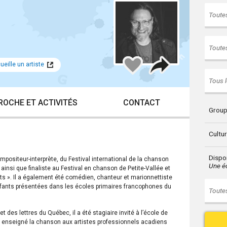
Toutes
Toutes
Partager
Ajouter
eille un artiste
à
mes
Tous l
favoris
ROCHE ET ACTIVITÉS
CONTACT
Group
Cultu
Dispon
mpositeur-interprète, du Festival international de la chanson
Une éc
ainsi que finaliste au Festival en chanson de Petite-Vallée et
s ». Il a également été comédien, chanteur et marionnettiste
ants présentées dans les écoles primaires francophones du
Toutes
t des lettres du Québec, il a été stagiaire invité à l’école de
l a enseigné la chanson aux artistes professionnels acadiens