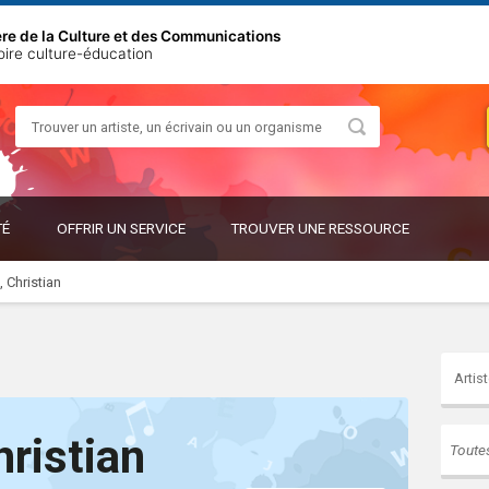
ère de la Culture et des Communications
oire culture-éducation
Rechercher
OUVRIR
OUVRIR
TÉ
OFFRIR UN SERVICE
TROUVER UNE RESSOURCE
LE
LE
SOUS-
SOUS-
MENU
MENU
 Christian
hristian
Toute