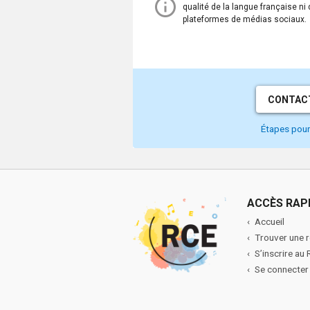
une
lien
qualité de la langue française ni
nouvelle
ouvre
plateformes de médias sociaux.
fenêtre.
dans
une
nouvelle
fenêtre.
CONTACT
Étapes pour 
ACCÈS RAP
Accueil
Trouver une 
S’inscrire au
Se connecter