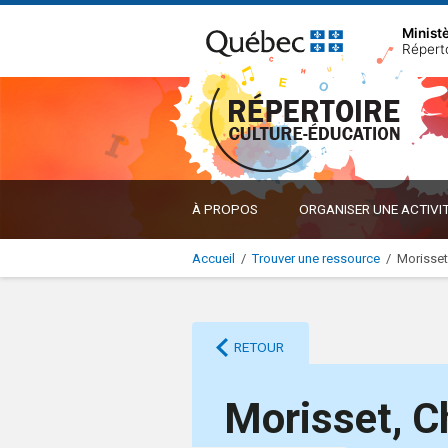
Minist
Répert
À PROPOS
ORGANISER UNE ACTIVI
Accueil
/
Trouver une ressource
/
Morisset,
RETOUR
Morisset, C