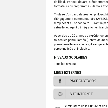
de l’Île-du-Prince-Édouard, a été formate
formateurs du programme « Jamais trop 
Titulaire d’un baccalauréat en philosophie
d’Engagement communautaire (AVSEC), d
remplaçant au secondaire. Durant la pand
virtuelle, et agent d’intégration en fran
Avec plus de 20 années d’expérience en
toutes les particularités (Centre Jeunes
prématernelle aux adultes, il sait gérer
personnalisée et inclusive.
NIVEAUX SCOLAIRES
tous les niveaux
LIENS EXTERNES
PAGE FACEBOOK
Ce
SITE INTERNET
lien
ouvre
dans
Ce
Le ministère de la Culture et de