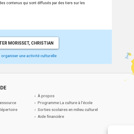
une
 des contenus qui sont diffusés par des tiers sur les
nouvelle
fenêtre.
ER MORISSET, CHRISTIAN
organiser une activité culturelle
IDE
À propos
ressource
Programme La culture à l’école
 Répertoire
Sorties scolaires en milieu culturel
Aide financière