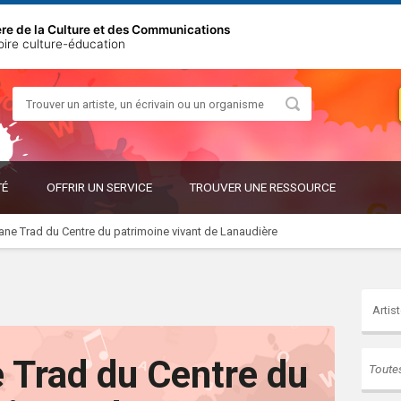
ère de la Culture et des Communications
oire culture-éducation
Rechercher
OUVRIR
OUVRIR
TÉ
OFFRIR UN SERVICE
TROUVER UNE RESSOURCE
LE
LE
SOUS-
SOUS-
MENU
MENU
ane Trad du Centre du patrimoine vivant de Lanaudière
 Trad du Centre du
Toute