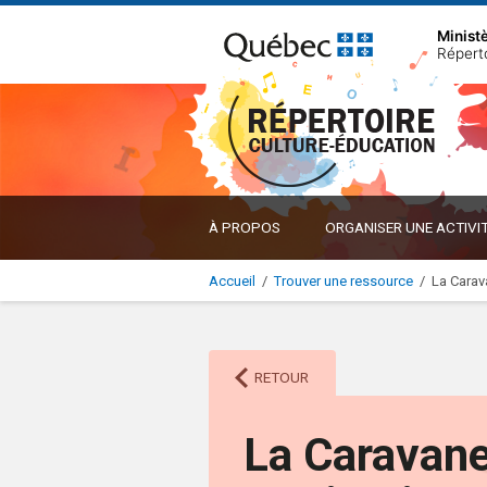
Minist
Répert
À PROPOS
ORGANISER UNE ACTIVI
Accueil
/
Trouver une ressource
/
La Carav
RETOUR
La Caravane