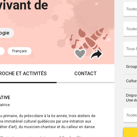
vivant de
Toutes
Toutes
logie
Tous l
Partager
Ajouter
Français
à
mes
favoris
Group
ROCHE ET ACTIVITÉS
CONTACT
Cultu
Dispon
TIVE
Une éc
atrice
Toutes
primaire, du préscolaire à la 6e année, trois ateliers de
ne immatériel culturel québécois par une initiation aux
étier d’art), du musicien-chanteur et du calleur en danse