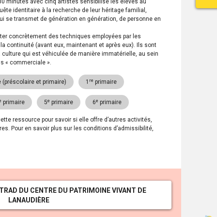
0 minutes avec cinq artistes sensibilise les élèves au
uête identitaire à la recherche de leur héritage familial,
u qui se transmet de génération en génération, de personne en
enter concrètement des techniques employées par les
 la continuité (avant eux, maintenant et après eux). Ils sont
a culture qui est véhiculée de manière immatérielle, au sein
us « commerciale ».
re
 (préscolaire et primaire)
1
primaire
e
e
e
primaire
5
primaire
6
primaire
e ressource pour savoir si elle offre d’autres activités,
s. Pour en savoir plus sur les conditions d’admissibilité,
TRAD DU CENTRE DU PATRIMOINE VIVANT DE
LANAUDIÈRE