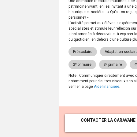
Une animation théâtrale multimédia de 3
patrimoine vivant, en les invitant à une q
historique et sociétal : « Qu’a-t-on reç
personne? »
L’activité permet aux élèves d’expérim
spécialistes et stimule leur réflexion sur
ainsi amenés à découvrir et à explorer l
du quotidien, en dehors d’une culture pl
Préscolaire
Adaptation scolaire
e
e
2
primaire
3
primaire
4
Note : Communiquer directement avec cett
notamment pour d’autres niveaux scolaire
vérifier la page
Aide financière
.
CONTACTER LA CARAVANE 