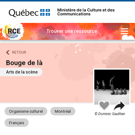
Ministère de la Culture et des
Communications
Trouver une ressource
RETOUR
Bouge de là
Arts de la scène
Part
Ajouter
à
Organisme culturel
Montréal
mes
© Dominic Gauthier
favoris
Français