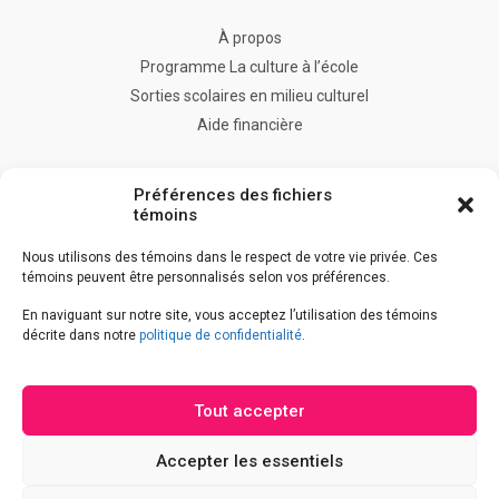
À propos
Programme La culture à l’école
Sorties scolaires en milieu culturel
Aide financière
FAQ
Préférences des fichiers
Nous joindre
témoins
Nous utilisons des témoins dans le respect de votre vie privée. Ces
témoins peuvent être personnalisés selon vos préférences.
Accès à l’information
En naviguant sur notre site, vous acceptez l’utilisation des témoins
Accessibilité
décrite dans notre
politique de confidentialité
.
Déclaration de services
Politique de confidentialité
Tout accepter
Accepter les essentiels
Afficher