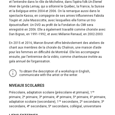
et l’entendre dans le rôle de Micheline, dans l’opéra folk
Un Éternel
Hiver
de Lynda Lemay, qui a sillonné le Québec, la France, la Suisse
et la Belgique entre 2004 et 2006. On la remarque aussi dans le
spectacle Kassa, en compagnie de ses amies trifluviennes Fabiola
Toupin et Julie Massicotte, avec lesquelles elle forme un trio
époustouflant. Un DVD au profit de la Fondation du CMI sera
enregistré en 2006. Elle a également travaillé comme choriste avec
Dan Bigras, en 1991-1992, et avec Mélanie Renaud, en 2002-2003.
En 2015 et 2016, Manon Brunet offre bénévolement des ateliers de
chant aux membres de la chorale du Chaînon, une maison d’aide
pour les femmes en difficulté de Montréal. Elle les accompagne
ensuite, par l’entremise de la vidéo, comme chanteuse invitée au
gala annuel de l’organisation.
To obtain the description of a workshop in English,
communicate with the artist or the writer.
NIVEAUX SCOLAIRES
re
préscolaire, adaptation scolaire (préscolaire et primaire), 1
e
e
e
e
e
primaire, 2
primaire, 3
primaire, 4
primaire, 5
primaire, 6
primaire,
re
e
e
adaptation scolaire (secondaire), 1
secondaire, 2
secondaire, 3
e
e
secondaire, 4
secondaire, 5
secondaire, collégial, universitaire