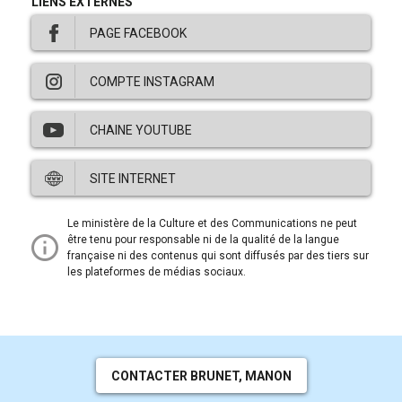
LIENS EXTERNES
PAGE FACEBOOK
Ce
COMPTE INSTAGRAM
lien
ouvre
dans
Ce
CHAINE YOUTUBE
une
lien
nouvelle
ouvre
fenêtre.
dans
Ce
SITE INTERNET
une
lien
nouvelle
ouvre
fenêtre.
dans
Ce
Le ministère de la Culture et des Communications ne peut
une
lien
être tenu pour responsable ni de la qualité de la langue
nouvelle
ouvre
française ni des contenus qui sont diffusés par des tiers sur
fenêtre.
dans
les plateformes de médias sociaux.
une
nouvelle
fenêtre.
CONTACTER BRUNET, MANON