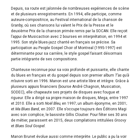
Depuis, sa route est jalonnée de nombreuses expériences de scène
et de plusieurs enregistrements. En 1994, elle participe, comme
auteure-compositrice, au Festival international de la chanson de
Granby, où ses chansons lui valent le Prix de la Presse et le
deuxième Prix de la chanson primée remis par la SOCAN. Elle reçoit
l’appui de Musicaction avec 2 bourses en interprétation, en 1994 et
1995. Son style blues-jazz chanté en français se précise. Sa
participation au People Gospel Choir of Montreal (1995-1997) est
déterminante pour sa carrière, le style gospel faisant désormais
partie intégrante de ses compositions.
Chanteuse reconnue pour sa voix profonde et puissante, elle chante
du blues en français et du gospel depuis son premier album
T’as qu’à
m’suivre
sorti en 1996. Manon est une artiste libre et intègre. Grâce à
plusieurs appuis financiers (bourse André Chagnon, Musication,
SODEC), elle chapeaute ses projets de disques avec fougue et
rigueur. Elle a dirigé sa propre maison de disques, Mega, entre 1997
et 2010. Elle a sorti
Noël Bleu,
en 1997; un album éponyme, en 2001;
et
Ma Blues Band
, en 2007. Elle s’occupe toujours des Éditions Magi
avec son complice, le bassiste Gillis Cloutier. Pour fêter ses 30 ans
de métier, paraissent en 2015, deux compilations intitulées
Groovy
et
Blues Soul Gospel
.
Manon Brunet évolue aussi comme interprète. Le public a pu la voir