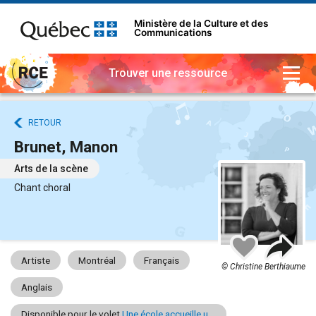
Ministère de la Culture et des
Communications
Trouver une ressource
RETOUR
Brunet, Manon
Arts de la scène
Chant choral
Part
Ajouter
à
Artiste
Montréal
Français
mes
© Christine Berthiaume
favoris
Anglais
Disponible pour le volet
Une école accueille un artiste