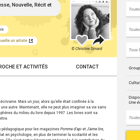
esse, Nouvelle, Récit et
Toutes
Toutes
is
Partager
Ajouter
eille un artiste
à
mes
© Christine Simard
Tous l
favoris
ROCHE ET ACTIVITÉS
CONTACT
Group
Cultu
Dispon
crivaine. Mais un jour, alors qu’elle était confinée à la
Une éc
 une autre. Maintenant, elle ne peut plus imaginer sa vie sans
s sphères du milieu du livre depuis 1997. Les livres sont sa
Toutes
ttre.
enu pédagogique pour les magazines
Pomme d’api
et
J’aime lire
,
t en psychologie, en plus de terminer la scolarité et les