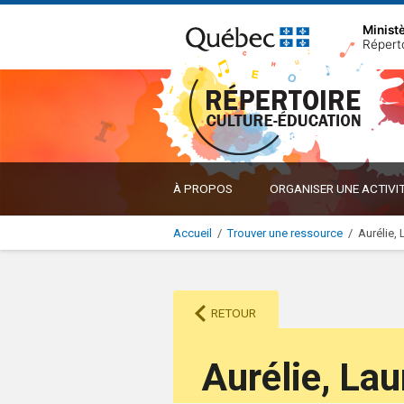
Minist
Répert
À PROPOS
ORGANISER UNE ACTIVI
Accueil
/
Trouver une ressource
/
Aurélie,
RETOUR
Aurélie, La