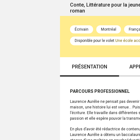
Conte, Littérature pour la jeun
roman
Écrivain
Montréal
França
Disponible pour le volet
Une école accu
PRÉSENTATION
APP
PARCOURS PROFESSIONNEL
Laurence Aurélie ne pensait pas devenir é
maison, une histoire lui est venue… Puis
l’écriture. Elle travaille dans différente
passion et elle espère pouvoir la transme
En plus d’avoir été rédactrice de cont
Laurence Aurélie a obtenu un baccalauréa