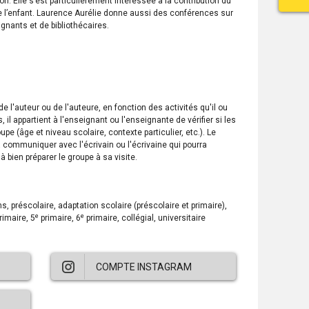
. Elle s’est particulièrement intéressée à la contribution du
 l’enfant. Laurence Aurélie donne aussi des conférences sur
gnants et de bibliothécaires.
 l'auteur ou de l'auteure, en fonction des activités qu'il ou
, il appartient à l'enseignant ou l'enseignante de vérifier si les
pe (âge et niveau scolaire, contexte particulier, etc.). Le
 communiquer avec l'écrivain ou l'écrivaine qui pourra
 à bien préparer le groupe à sa visite.
e
e
rimaire, 5
primaire, 6
primaire, collégial, universitaire
COMPTE INSTAGRAM
Ce
lien