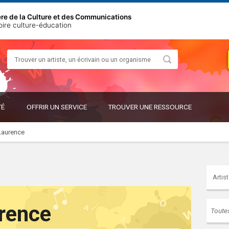
ère de la Culture et des Communications
oire culture-éducation
Rechercher
OUVRIR
OUVRIR
TÉ
OFFRIR UN SERVICE
TROUVER UNE RESSOURCE
LE
LE
SOUS-
SOUS-
MENU
MENU
 Laurence
urence
Toute