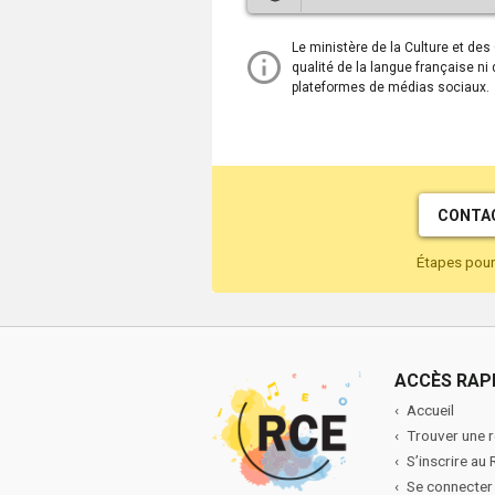
ouvre
dans
Ce
Le ministère de la Culture et de
une
lien
qualité de la langue française ni
nouvelle
ouvre
plateformes de médias sociaux.
fenêtre.
dans
une
nouvelle
fenêtre.
CONTAC
Étapes pour 
ACCÈS RAP
Accueil
Trouver une 
S’inscrire au
Se connecter