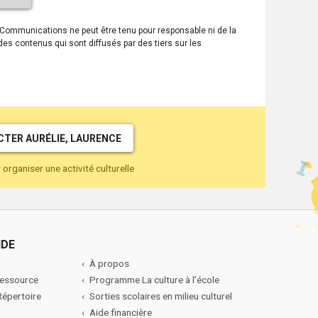
ouvre
dans
s Communications ne peut être tenu pour responsable ni de la
une
 des contenus qui sont diffusés par des tiers sur les
nouvelle
fenêtre.
TER AURÉLIE, LAURENCE
organiser une activité culturelle
IDE
À propos
ressource
Programme La culture à l’école
 Répertoire
Sorties scolaires en milieu culturel
Aide financière