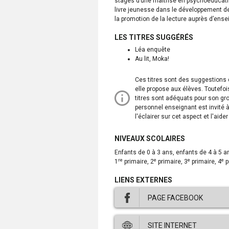
stages d’une maîtrise en psychoéducation
livre jeunesse dans le développement de
la promotion de la lecture auprès d’ensei
LES TITRES SUGGÉRÉS
Léa enquête
Au lit, Moka!
Ces titres sont des suggestions de
elle propose aux élèves. Toutefois
titres sont adéquats pour son grou
personnel enseignant est invité à
l'éclairer sur cet aspect et l'aider
NIVEAUX SCOLAIRES
enfants de 0 à 3 ans, enfants de 4 à 5 ans, préscolaire, adaptation scolaire (préscolaire et primaire),
re
e
e
e
1
primaire, 2
primaire, 3
primaire, 4
p
LIENS EXTERNES
PAGE FACEBOOK
Ce
SITE INTERNET
lien