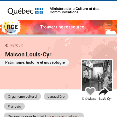
Ministère de la Culture et des
Communications
Trouver une ressource
RETOUR
Maison Louis-Cyr
Patrimoine, histoire et muséologie
Part
Ajouter
à
Organisme culturel
Lanaudière
mes
© © Maison Louis-Cyr
favoris
Français
Disponible pour le volet
Une école accueille un artiste