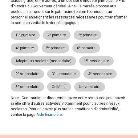
classe grâce, entre autres, à un dossier d’enquête primé par le Prix
d’histoire du Gouverneur général. Ainsi, le musée propose aux
écoles un parcours sur le patrimoine tout en fournissant au
personnel enseignant les ressources nécessaires pour transformer
la sortie en véritable levier pédagogique.
re
e
e
1
primaire
2
primaire
3
primaire
e
e
e
4
primaire
5
primaire
6
primaire
re
Adaptation scolaire (secondaire)
1
secondaire
e
e
e
2
secondaire
3
secondaire
4
secondaire
e
5
secondaire
Collégial
Universitaire
Note : Communiquer directement avec cette ressource pour savoir
si elle offre d’autres activités, notamment pour d’autres niveaux
scolaires. Pour en savoir plus sur les conditions d’admissibilité,
vérifier la page
Aide financière
.