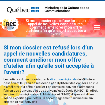
Ministère de la Culture et des
Communications
Si mon dossier est refusé lors d’un
appel de nouvelles candidatures,
comment améliorer mon offre
d’atelier afin qu’elle soit acceptée à
l’avenir?
Si mon dossier est refusé lors d’un
appel de nouvelles candidatures,
comment améliorer mon offre
d’atelier afin qu’elle soit acceptée à
l’avenir?
Les artistes doivent contacter la
direction régionale
du Ministère
desservant leur lieu de résidence afin d’obtenir des conseils en vue
d’améliorer leur offre d’atelier. Les écrivains doivent s’adresser à
l’Union des écrivaines et des écrivains québécois (UNEQ). En effet,
les directions régionales du Ministère et l’UNEQ disposent d’une
solide expertise pour offrir un accompagnement sur mesure aux
artistes et aux écrivains.